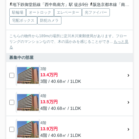
地下鉄御堂筋線「西中島南方」駅 徒歩9分
阪急京都本線「南方」駅 徒歩12分
駐輪場
オートロック
エレベーター
光ファイバー
宅配ボックス
防犯カメラ
こちらの物件から189mの場所に淀川木川東郵便局があります。フロー
リングのマンションなので、木の温かみを感じることができ...
もっと見
る
募集中の部屋
3階
13.4万円
3階 / 40.68㎡ / 1LDK
4階
13.5万円
4階 / 40.68㎡ / 1LDK
4階
13.9万円
4階 / 40.68㎡ / 1LDK