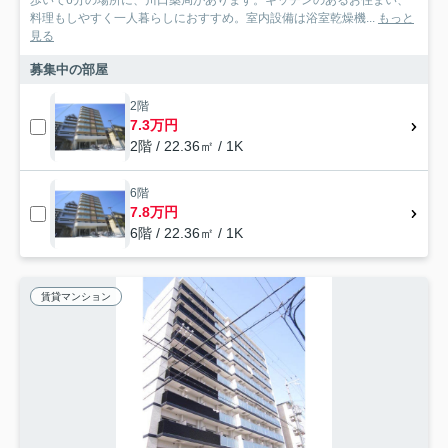
歩いて6分の場所に、川口薬局があります。キッチンのあるお住まい、
料理もしやすく一人暮らしにおすすめ。室内設備は浴室乾燥機...
もっと
見る
募集中の部屋
2階
7.3万円
2階 / 22.36㎡ / 1K
6階
7.8万円
6階 / 22.36㎡ / 1K
賃貸マンション