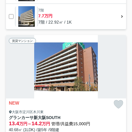
7階
7.7万円
7階 / 22.92㎡ / 1K
賃貸マンション
NEW
大阪市淀川区木川東
グランカーサ新大阪SOUTH
13.4
14.2
万円～
万円
管理/共益費15,000円
40.68㎡ (1LDK) /築5年 /9階建