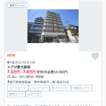
賃貸マンション
NEW
大阪市淀川区木川西
エグゼ新大阪南
7.3
7.8
万円～
万円
管理/共益費10,000円
22.36㎡ (1K) /築5年 /9階建
地下鉄御堂筋線「西中島南方」駅 徒歩11分
オートロック
エレベーター
光ファイバー
宅配ボックス
防犯カメラ
公共下水