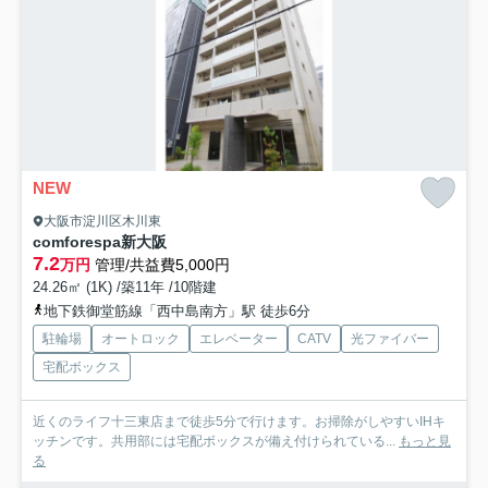
NEW
大阪市淀川区木川東
comforespa新大阪
7.2
万円
管理/共益費5,000円
24.26㎡ (1K) /築11年 /10階建
地下鉄御堂筋線「西中島南方」駅 徒歩6分
駐輪場
オートロック
エレベーター
CATV
光ファイバー
宅配ボックス
近くのライフ十三東店まで徒歩5分で行けます。お掃除がしやすいIHキ
ッチンです。共用部には宅配ボックスが備え付けられている...
もっと見
る