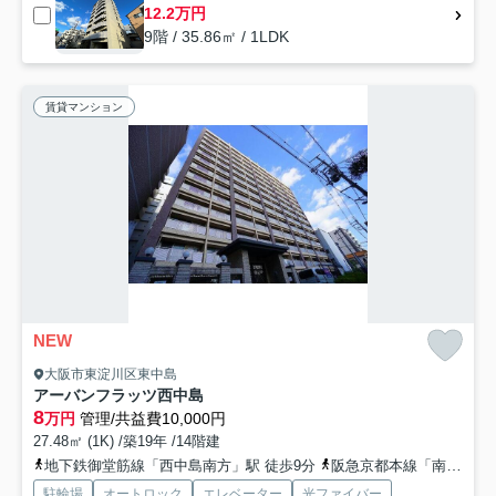
12.2万円
9階 / 35.86㎡ / 1LDK
賃貸マンション
NEW
大阪市東淀川区東中島
アーバンフラッツ西中島
8
万円
管理/共益費10,000円
27.48㎡ (1K) /築19年 /14階建
地下鉄御堂筋線「西中島南方」駅 徒歩9分
阪急京都本線「南方」駅 徒歩8分
駐輪場
オートロック
エレベーター
光ファイバー