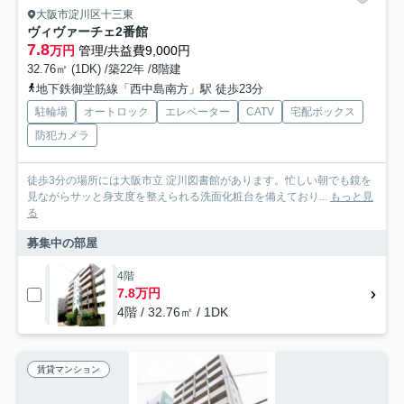
大阪市淀川区十三東
ヴィヴァーチェ2番館
7.8
万円
管理/共益費9,000円
32.76㎡ (1DK) /築22年 /8階建
地下鉄御堂筋線「西中島南方」駅 徒歩23分
駐輪場
オートロック
エレベーター
CATV
宅配ボックス
防犯カメラ
徒歩3分の場所には大阪市立 淀川図書館があります。忙しい朝でも鏡を
見ながらサッと身支度を整えられる洗面化粧台を備えており...
もっと見
る
募集中の部屋
4階
7.8万円
4階 / 32.76㎡ / 1DK
賃貸マンション