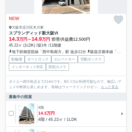
NEW
大阪市淀川区木川東
スプランディッド新大阪VI
14.3
14.9
万円～
万円
管理/共益費12,500円
45.22㎡ (1LDK) /築1年 /11階建
地下鉄御堂筋線「西中島南方」駅 徒歩11分
阪急京都本線「南方」駅 徒歩13分
駐輪場
オートロック
エレベーター
宅配ボックス
インターネット対応
防犯カメラ
ダイエー西中島店まで214mです。BS･CSが利用可能なので、幅広いア
ニメや映画も楽しめます。収納はウォークインクロゼッ...
もっと見る
募集中の部屋
4階
14.3万円
4階 / 45.22㎡ / 1LDK