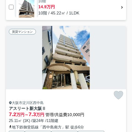
10階
14.9万円
10階 / 45.22㎡ / 1LDK
賃貸マンション
大阪市淀川区西中島
アスリート新大阪Ⅱ
7.2
7.3
万円～
万円
管理/共益費10,000円
25.11㎡ (1K) /築24年 /11階建
地下鉄御堂筋線「西中島南方」駅 徒歩6分