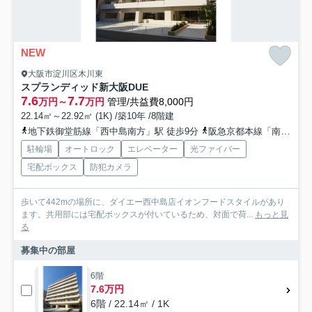
NEW
大阪市淀川区木川東
スプランディッド新大阪DUE
7.6
7.7
万円～
万円
管理/共益費8,000円
22.14㎡～22.92㎡ (1K) /築10年 /8階建
地下鉄御堂筋線「西中島南方」駅 徒歩9分
阪急京都本線「南方」駅 徒歩9分
駐輪場
オートロック
エレベーター
光ファイバー
宅配ボックス
防犯カメラ
歩いて442mの場所に、ダイエー西中島店イオンフードスタイルがあり
ます。共用部には宅配ボックスが付いているため、対面で荷...
もっと見
る
募集中の部屋
6階
7.6万円
6階 / 22.14㎡ / 1K