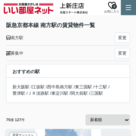
0
お気に入り
阪急京都本線 南方駅の賃貸物件一覧
南方駅
変更
募集中
変更
おすすめの駅
新大阪駅
/
江坂駅
/
西中島南方駅
/
東三国駅
/
十三駅
/
豊津駅
/
ＪＲ淡路駅
/
東淀川駅
/
関大前駅
/
三国駅
75
棟
127
件
賃貸マンション