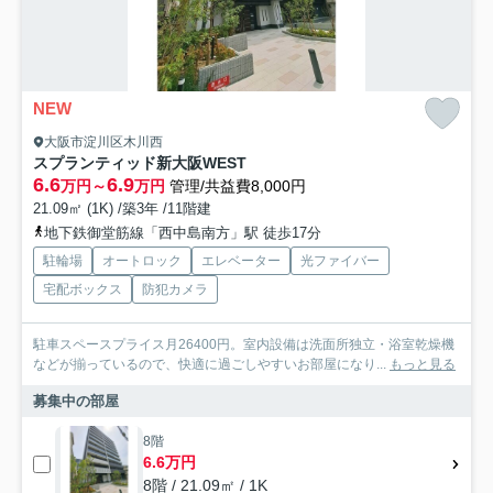
NEW
大阪市淀川区木川西
スプランティッド新大阪WEST
6.6
6.9
万円～
万円
管理/共益費8,000円
21.09㎡ (1K) /築3年 /11階建
地下鉄御堂筋線「西中島南方」駅 徒歩17分
駐輪場
オートロック
エレベーター
光ファイバー
宅配ボックス
防犯カメラ
駐車スペースプライス月26400円。室内設備は洗面所独立・浴室乾燥機
などが揃っているので、快適に過ごしやすいお部屋になり...
もっと見る
募集中の部屋
8階
6.6万円
8階 / 21.09㎡ / 1K