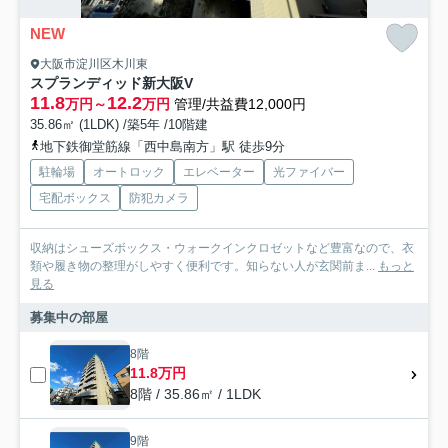
NEW
大阪市淀川区木川東
スプランディッド新大阪V
11.8
12.2
万円～
万円
管理/共益費12,000円
35.86㎡ (1LDK) /築5年 /10階建
地下鉄御堂筋線「西中島南方」駅 徒歩9分
駐輪場
オートロック
エレベーター
光ファイバー
宅配ボックス
防犯カメラ
収納はシューズボックス・ウォークインクロゼットなど豊富なので、衣
類や履き物の整理がしやすく便利です。知らない人が玄関前ま...
もっと
見る
募集中の部屋
8階
11.8万円
8階 / 35.86㎡ / 1LDK
9階