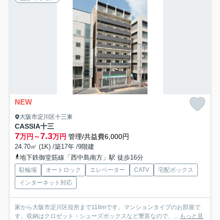
NEW
大阪市淀川区十三東
CASSIA十三
7
7.3
万円～
万円
管理/共益費6,000円
24.70㎡ (1K) /築17年 /9階建
地下鉄御堂筋線「西中島南方」駅 徒歩16分
駐輪場
オートロック
エレベーター
CATV
宅配ボックス
インターネット対応
家から大阪市淀川区役所まで118mです。マンションタイプのお部屋で
す。収納はクロゼット・シューズボックスなど豊富なので、...
もっと見