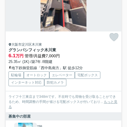
大阪市淀川区木川東
グランパシフィック木川東
6.1
万円
管理/共益費7,000円
25.35㎡ (1K) /築7年 /8階建
地下鉄御堂筋線「西中島南方」駅 徒歩12分
駐輪場
オートロック
エレベーター
宅配ボックス
インターネット対応
防犯カメラ
ライフ十三東店まで348mです。不在時でも荷物を受け取ることができ
るため、時間調整の手間が省ける宅配ボックスが付いており...
もっと見
る
募集中の部屋
7階