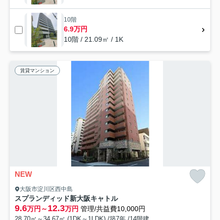
10階
6.9万円
10階 / 21.09㎡ / 1K
賃貸マンション
NEW
大阪市淀川区西中島
スプランディッド新大阪キャトル
9.6
12.3
万円～
万円
管理/共益費10,000円
28.70㎡～34.67㎡ (1DK～1LDK) /築7年 /14階建