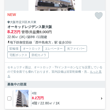
NEW
大阪市淀川区木川東
オーキッドレジデンス新大阪
8.2
万円
管理/共益費8,000円
22.80㎡ (1K) /築8年 /11階建
地下鉄御堂筋線「西中島南方」駅 徒歩10分
駐輪場
オートロック
エレベーター
光ファイバー
宅配ボックス
防犯カメラ
セキュリティ面は、オートロック・TVインターホンなどを設置している
ので安全面でも優れております。室内設備は浴室乾燥機・洗...
もっと見
る
募集中の部屋
4階
8.2万円
4階 / 22.80㎡ / 1K