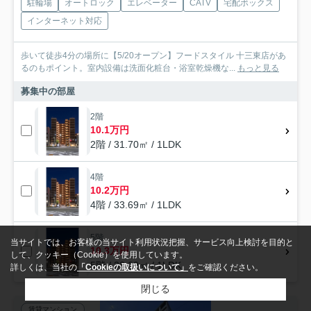
駐輪場
オートロック
エレベーター
CATV
宅配ボックス
インターネット対応
歩いて徒歩4分の場所に【5/20オープン】フードスタイル 十三東店があ
るのもポイント。室内設備は洗面化粧台・浴室乾燥機な...
もっと見る
募集中の部屋
2階
10.1万円
2階 / 31.70㎡ / 1LDK
4階
10.2万円
4階 / 33.69㎡ / 1LDK
5階
当サイトでは、お客様の当サイト利用状況把握、サービス向上検討を目的と
10.3万円
して、クッキー（Cookie）を使用しています。
5階 / 33.69㎡ / 1LDK
詳しくは、当社の
「Cookieの取扱いについて」
をご確認ください。
閉じる
賃貸マンション