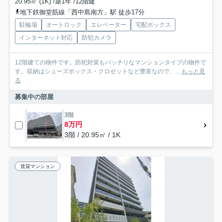
20.95㎡ (1K) /築1年 /12階建
地下鉄御堂筋線「西中島南方」駅 徒歩17分
駐輪場
オートロック
エレベーター
宅配ボックス
インターネット対応
防犯カメラ
12階建ての物件です。防犯対策もバッチリなマンションタイプの物件で
す。収納はシューズボックス・クロゼットなど豊富なので、...
もっと見
る
募集中の部屋
3階
8万円
3階 / 20.95㎡ / 1K
賃貸マンション