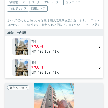
駐輪場
オートロック
エレベーター
光ファイバー
宅配ボックス
防犯カメラ
歩いて6分のところにりそな銀行 新大阪駅前支店があります。一口コン
ロが付いている物件です。賃料を10万円以下に抑えたい方...
もっと見る
募集中の部屋
7階
7.2万円
7階 / 25.11㎡ / 1K
8階
7.3万円
8階 / 25.11㎡ / 1K
賃貸マンション