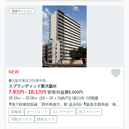
賃貸マンション
NEW
大阪市東淀川区東中島
スプランディッド新大阪III
7.9
10.1
万円～
万円
管理/共益費8,000円
26.10㎡～33.06㎡ (1K～1K＋S(納戸)) /築11年 /15階建
地下鉄御堂筋線「西中島南方」駅 徒歩8分
阪急京都本線「南方」駅 徒歩7分
駐輪場
オートロック
エレベーター
光ファイバー
宅配ボックス
防犯カメラ