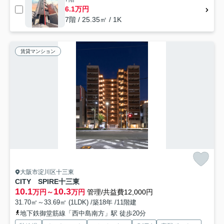
6.1万円
7階 / 25.35㎡ / 1K
賃貸マンション
大阪市淀川区十三東
CITY SPIRE十三東
10.1
10.3
万円～
万円
管理/共益費12,000円
31.70㎡～33.69㎡ (1LDK) /築18年 /11階建
地下鉄御堂筋線「西中島南方」駅 徒歩20分