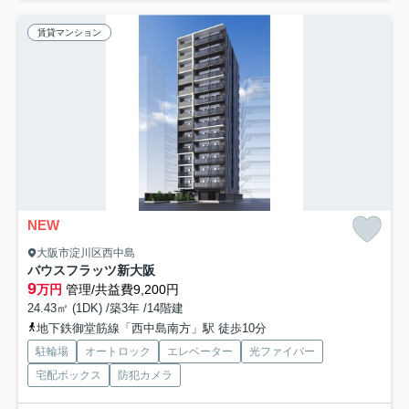
賃貸マンション
NEW
大阪市淀川区西中島
バウスフラッツ新大阪
9
万円
管理/共益費9,200円
24.43㎡ (1DK) /築3年 /14階建
地下鉄御堂筋線「西中島南方」駅 徒歩10分
駐輪場
オートロック
エレベーター
光ファイバー
宅配ボックス
防犯カメラ