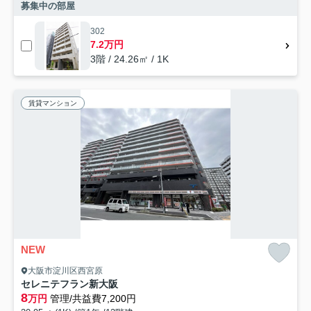
募集中の部屋
302
7.2万円
3階 / 24.26㎡ / 1K
賃貸マンション
NEW
大阪市淀川区西宮原
セレニテフラン新大阪
8
万円
管理/共益費7,200円