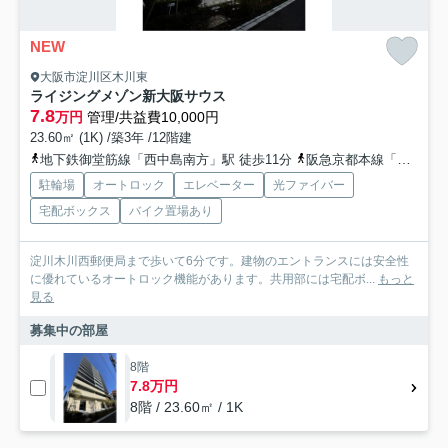
NEW
大阪市淀川区木川東
ライジングメゾン新大阪サウス
7.8
万円
管理/共益費10,000円
23.60㎡ (1K) /築3年 /12階建
地下鉄御堂筋線「西中島南方」駅 徒歩11分
阪急京都本線「南方」駅 徒歩9分
駐輪場
オートロック
エレベーター
光ファイバー
宅配ボックス
バイク置場あり
淀川木川西郵便局まで歩いて6分です。建物のエントランスには安全性
に優れているオートロック機能があります。共用部には宅配ボ...
もっと
見る
募集中の部屋
8階
7.8万円
8階 / 23.60㎡ / 1K