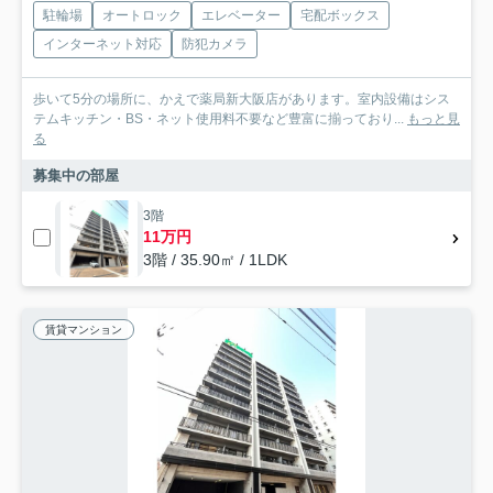
駐輪場
オートロック
エレベーター
宅配ボックス
インターネット対応
防犯カメラ
歩いて5分の場所に、かえで薬局新大阪店があります。室内設備はシス
テムキッチン・BS・ネット使用料不要など豊富に揃っており...
もっと見
る
募集中の部屋
3階
11万円
3階 / 35.90㎡ / 1LDK
賃貸マンション