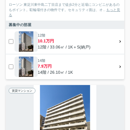
ローソン 東淀川東中島二丁目店まで徒歩2分と近場にコンビニがあるの
もポイント。駐輪場付きの物件です。セキュリティ面は、オ...
もっと見
る
募集中の部屋
12階
10.1万円
12階 / 33.06㎡ / 1K＋S(納戸)
14階
7.9万円
14階 / 26.10㎡ / 1K
賃貸マンション