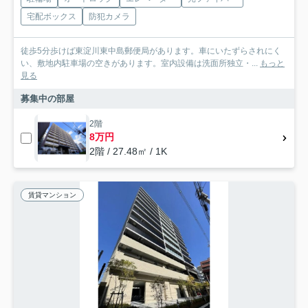
宅配ボックス
防犯カメラ
徒歩5分歩けば東淀川東中島郵便局があります。車にいたずらされにく
い、敷地内駐車場の空きがあります。室内設備は洗面所独立・...
もっと
見る
募集中の部屋
2階
8万円
2階 / 27.48㎡ / 1K
賃貸マンション