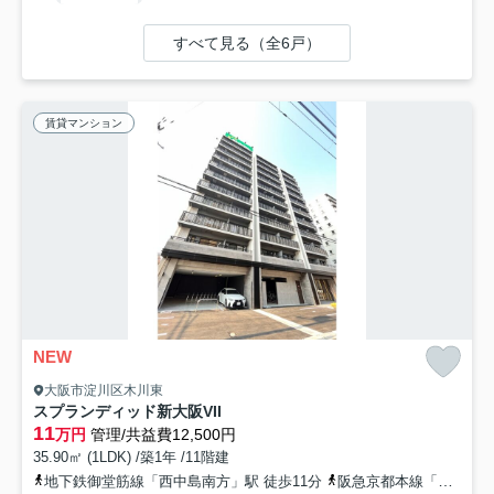
すべて見る（全6戸）
賃貸マンション
NEW
大阪市淀川区木川東
スプランディッド新大阪VII
11
万円
管理/共益費12,500円
35.90㎡ (1LDK) /築1年 /11階建
地下鉄御堂筋線「西中島南方」駅 徒歩11分
阪急京都本線「南方」駅 徒歩13分