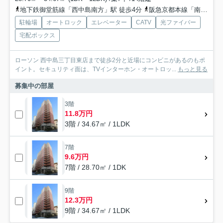
地下鉄御堂筋線「西中島南方」駅 徒歩4分
阪急京都本線「南方」駅 徒歩5分
駐輪場
オートロック
エレベーター
CATV
光ファイバー
宅配ボックス
ローソン 西中島三丁目東店まで徒歩2分と近場にコンビニがあるのもポ
イント。セキュリティ面は、TVインターホン・オートロッ...
もっと見る
募集中の部屋
3階
11.8万円
3階 / 34.67㎡ / 1LDK
7階
9.6万円
7階 / 28.70㎡ / 1DK
9階
12.3万円
9階 / 34.67㎡ / 1LDK