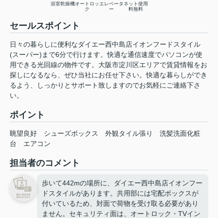
浴室乾燥機
オートロッ
エレベータ
ネット使用
ク
ー
料無料
セールスポイント
日々の暮らしに便利なダイエー西中島店イオンフードスタイル
(スーパー)まで6分で行けます。快適な通信速度でパソコンが使
用できる光回線の物件です。大阪市淀川区エリアで賃貸情報をお
探しになるなら、ぜひ当社にお任せ下さい。快適な暮らしができ
るよう、しっかりとサポート致しますのでお気軽にご連絡下さ
い。
ポイント
眺望良好
シューズボックス
外観タイル張り
洗髪洗面化粧
台
エアコン
担当者のコメント
歩いて442mの場所に、ダイエー西中島店イオンフー
ドスタイルがあります。共用部には宅配ボックスが
付いているため、対面で荷物を受け取る必要があり
ません。セキュリティ面は、オートロック・TVイン