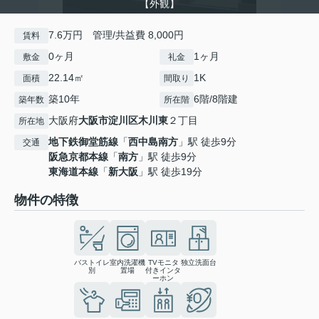
【外観】
7.6万円 管理/共益費 8,000円
賃料
0ヶ月
1ヶ月
敷金
礼金
22.14㎡
1K
面積
間取り
築10年
6階/8階建
築年数
所在階
大阪府
大阪市淀川区
木川東
２丁目
所在地
地下鉄御堂筋線
「
西中島南方
」駅 徒歩9分
交通
阪急京都本線
「
南方
」駅 徒歩9分
東海道本線
「
新大阪
」駅 徒歩19分
物件の特徴
バストイレ
室内洗濯機
TVモニタ
独立洗面台
別
置場
付きインタ
ーホン