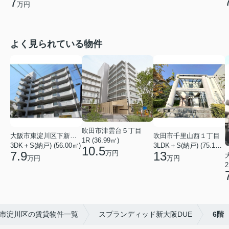
7
万円
よく見られている物件
吹田市津雲台５丁目
大阪市東淀川区下新庄２丁目
吹田市千里山西１丁目
1R (36.99㎡)
3DK＋S(納戸) (56.00㎡)
3LDK＋S(納戸) (75.18㎡)
10.5
万円
7.9
13
万円
万円
2
市淀川区の賃貸物件一覧
スプランディッド新大阪DUE
6階