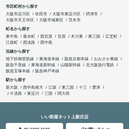
市区町村から探す
大阪市淀川区
吹田市
大阪市東淀川区
摂津市
大阪市天王寺区
大阪市城東区
茨木市
町名から探す
東中島
垂水町
西宮原
宮原
木川東
東三国
広芝町
江坂町
西淡路
西中島
沿線から探す
地下鉄御堂筋線
東海道本線
阪急京都本線
おおさか東線
阪急千里線
東海道新幹線
山陽新幹線
北大阪急行電鉄
阪急宝塚本線
阪急神戸本線
駅から探す
新大阪
西中島南方
江坂
東三国
十三
豊津
ＪＲ淡路
東淀川
三国
関大前
いい部屋ネット上新庄店