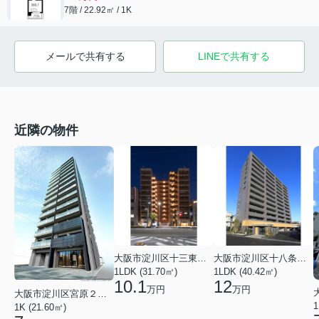
7階 / 22.92㎡ / 1K
メールで共有する
LINEで共有する
近隣の物件
大阪市淀川区十三東１丁目
大阪市淀川区十八条２丁目
1LDK (31.70㎡)
1LDK (40.42㎡)
10.1
12
万円
万円
大阪市淀川区宮原２丁目
1
1K (21.60㎡)