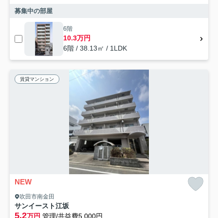
募集中の部屋
6階
10.3万円
6階 / 38.13㎡ / 1LDK
賃貸マンション
NEW
吹田市南金田
サンイースト江坂
5.2
万円
管理/共益費5,000円