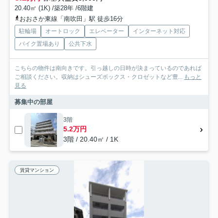
20.40㎡ (1K) /築28年 /6階建
おおさか東線「南吹田」駅 徒歩16分
駐輪場
オートロック
エレベーター
インターネット対応
バイク置場あり
公共下水
こちらの物件は南向きです。引っ越しの日時が決まっているのであれば
ご相談ください。収納はシューズボックス・クロゼットなど豊...
もっと
見る
募集中の部屋
3階
5.2万円
3階 / 20.40㎡ / 1K
賃貸マンション