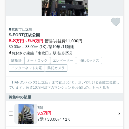
吹田市江坂町
S-FORT江坂公園
8.8
9.5
万円～
万円
管理/共益費11,000円
30.00㎡～33.00㎡ (1K) /築19年 /11階建
おおさか東線「南吹田」駅 徒歩25分
駐輪場
オートロック
エレベーター
宅配ボックス
インターネット対応
防犯カメラ
「HANDS(ハンズ) 江坂店」まで徒歩6分と、歩いて行ける距離に位置し
ています。家賃10万円以下のマンションをお探しの...
もっと見る
募集中の部屋
7階
9.5万円
7階 / 33.00㎡ / 1K