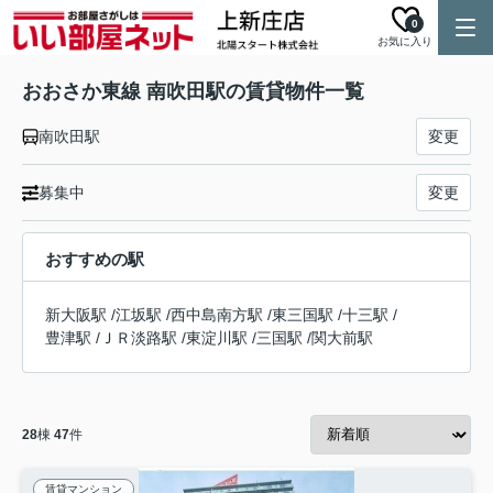
0
お気に入り
おおさか東線 南吹田駅の賃貸物件一覧
南吹田駅
変更
募集中
変更
おすすめの駅
新大阪駅
/
江坂駅
/
西中島南方駅
/
東三国駅
/
十三駅
/
豊津駅
/
ＪＲ淡路駅
/
東淀川駅
/
三国駅
/
関大前駅
28
棟
47
件
賃貸マンション