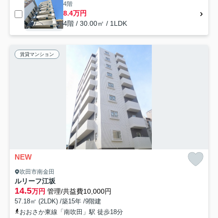
4階
8.4万円
4階 / 30.00㎡ / 1LDK
賃貸マンション
NEW
吹田市南金田
ルリーフ江坂
14.5
万円
管理/共益費10,000円
57.18㎡ (2LDK) /築15年 /9階建
おおさか東線「南吹田」駅 徒歩18分