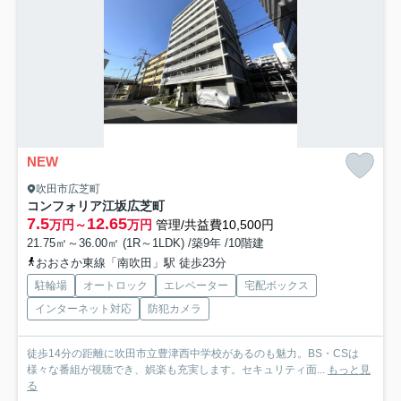
NEW
吹田市広芝町
コンフォリア江坂広芝町
7.5
12.65
万円～
万円
管理/共益費10,500円
21.75㎡～36.00㎡ (1R～1LDK) /築9年 /10階建
おおさか東線「南吹田」駅 徒歩23分
駐輪場
オートロック
エレベーター
宅配ボックス
インターネット対応
防犯カメラ
徒歩14分の距離に吹田市立豊津西中学校があるのも魅力。BS・CSは
様々な番組が視聴でき、娯楽も充実します。セキュリティ面...
もっと見
る