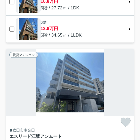
10.6万円
6階 / 27.72㎡ / 1DK
6階
12.8万円
6階 / 34.65㎡ / 1LDK
賃貸マンション
吹田市南金田
エスリード江坂アンムート