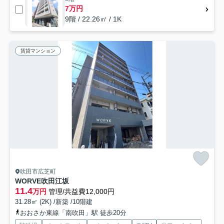
7万円
9階 / 22.26㎡ / 1K
賃貸マンション
吹田市広芝町
WORVE吹田江坂
11.4
万円
管理/共益費12,000円
31.28㎡ (2K) /新築 /10階建
おおさか東線「南吹田」駅 徒歩20分