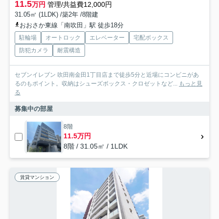
11.5
万円
管理/共益費12,000円
31.05㎡ (1LDK) /築2年 /8階建
おおさか東線「南吹田」駅 徒歩18分
駐輪場
オートロック
エレベーター
宅配ボックス
防犯カメラ
耐震構造
セブンイレブン 吹田南金田1丁目店まで徒歩5分と近場にコンビニがあ
るのもポイント。収納はシューズボックス・クロゼットなど...
もっと見
る
募集中の部屋
8階
11.5万円
8階 / 31.05㎡ / 1LDK
賃貸マンション