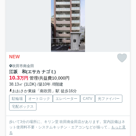
NEW
吹田市南金田
江坂 和(エサカ ナゴミ)
10.3
万円
管理/共益費10,000円
38.13㎡ (1LDK) /築10年 /8階建
おおさか東線「南吹田」駅 徒歩16分
駐輪場
オートロック
エレベーター
CATV
光ファイバー
宅配ボックス
歩いて3分の場所に、キリン堂 吹田南金田店があります。室内設備はネ
ット使用料不要・システムキッチン・エアコンなどが揃って...
もっと見
る