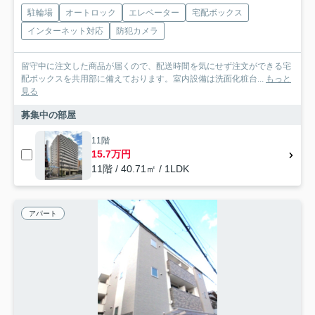
駐輪場
オートロック
エレベーター
宅配ボックス
インターネット対応
防犯カメラ
留守中に注文した商品が届くので、配送時間を気にせず注文ができる宅
配ボックスを共用部に備えております。室内設備は洗面化粧台...
もっと
見る
募集中の部屋
11階
15.7万円
11階 / 40.71㎡ / 1LDK
アパート