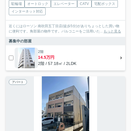
駐輪場
オートロック
エレベーター
CATV
宅配ボックス
インターネット対応
近くにはローソン 南吹田五丁目店(徒歩5分)がありちょっとした買い物
に便利です。角部屋の物件です。バルコニーをご活用いた...
もっと見る
募集中の部屋
2階
14.5万円
2階 / 57.18㎡ / 2LDK
アパート