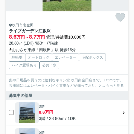
吹田市南金田
ライブガーデン江坂Ⅸ
8.6
8.7
万円～
万円
管理/共益費10,000円
28.80㎡ (1DK) /築3年 /7階建
おおさか東線「南吹田」駅 徒歩16分
駐輪場
オートロック
エレベーター
宅配ボックス
バイク置場あり
公共下水
薬や日用品を買うのに便利なキリン堂 吹田南金田店まで、175mです。
共用部にはエレベータ・バイク置場などが揃っており、と...
もっと見る
募集中の部屋
3階
8.6万円
3階 / 28.80㎡ / 1DK
5階