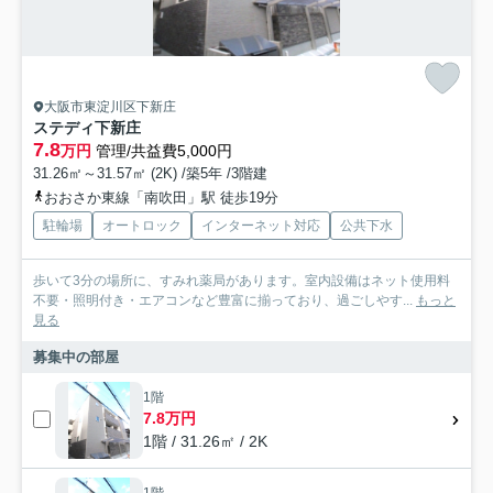
大阪市東淀川区下新庄
ステディ下新庄
7.8
万円
管理/共益費5,000円
31.26㎡～31.57㎡ (2K) /築5年 /3階建
おおさか東線「南吹田」駅 徒歩19分
駐輪場
オートロック
インターネット対応
公共下水
歩いて3分の場所に、すみれ薬局があります。室内設備はネット使用料
不要・照明付き・エアコンなど豊富に揃っており、過ごしやす...
もっと
見る
募集中の部屋
1階
7.8万円
1階 / 31.26㎡ / 2K
1階