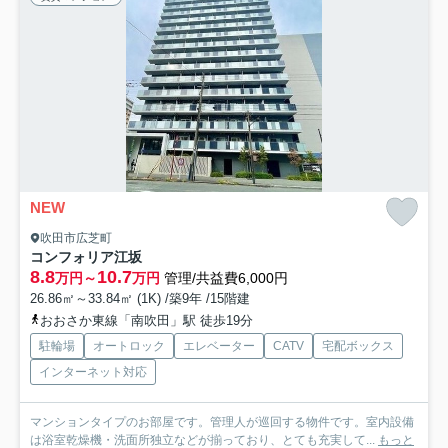
NEW
吹田市広芝町
コンフォリア江坂
8.8
10.7
万円～
万円
管理/共益費6,000円
26.86㎡～33.84㎡ (1K) /築9年 /15階建
おおさか東線「南吹田」駅 徒歩19分
駐輪場
オートロック
エレベーター
CATV
宅配ボックス
インターネット対応
マンションタイプのお部屋です。管理人が巡回する物件です。室内設備
は浴室乾燥機・洗面所独立などが揃っており、とても充実して...
もっと