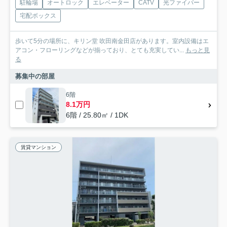
駐輪場
オートロック
エレベーター
CATV
光ファイバー
宅配ボックス
歩いて5分の場所に、キリン堂 吹田南金田店があります。室内設備はエ
アコン・フローリングなどが揃っており、とても充実してい...
もっと見
る
募集中の部屋
6階
8.1万円
6階 / 25.80㎡ / 1DK
賃貸マンション