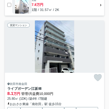
7.8万円
1階 / 31.57㎡ / 2K
賃貸マンション
吹田市南金田
ライブガーデン江坂Ⅷ
8.1
万円
管理/共益費10,000円
25.80㎡ (1DK) /築4年 /7階建
おおさか東線「南吹田」駅 徒歩15分