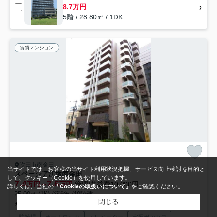
8.7万円
5階 / 28.80㎡ / 1DK
賃貸マンション
吹田市南金田
当サイトでは、お客様の当サイト利用状況把握、サービス向上検討を目的と
スペーシア江坂南金田
して、クッキー（Cookie）を使用しています。
7.4
7.6
万円～
万円
管理/共益費10,000円
詳しくは、当社の
「Cookieの取扱いについて」
をご確認ください。
25.00㎡ (1K) /築6年 /10階建
閉じる
おおさか東線「南吹田」駅 徒歩15分
駐輪場
オートロック
エレベーター
宅配ボックス