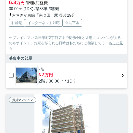
6.3
万円
管理/共益費-
30.00㎡ (1DK) /築33年 /3階建
おおさか東線「南吹田」駅 徒歩19分
駐輪場
インターネット対応
公共下水
セブンイレブン 吹田泉町2丁目店まで徒歩4分と近場にコンビニがある
のもポイント。お家を移られる日時は私たちにご相談してく...
もっと見
る
募集中の部屋
2階
6.3万円
2階 / 30.00㎡ / 1DK
賃貸マンション