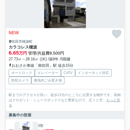
NEW
吹田市穂波町
カラコレス穂波
6.65
万円
管理/共益費8,500円
27.73㎡～28.16㎡ (1K) /築8年 /5階建
おおさか東線「南吹田」駅 徒歩15分
オートロック
エレベーター
CATV
インターネット対応
防犯カメラ
敷地内ごみ置き場
駅までのアクセスが良い、徒歩12分のところに位置する物件です。収納
はクロゼット・シューズボックスなど豊富なので、広々と空...
もっと見
る
募集中の部屋
3階