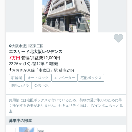
大阪市淀川区東三国
エスリード北大阪レジデンス
7
万円
管理/共益費12,000円
22.26㎡ (1K) /築12年 /10階建
おおさか東線「南吹田」駅 徒歩24分
駐輪場
オートロック
エレベーター
宅配ボックス
防犯カメラ
公共下水
共用部には宅配ボックスが付いているため、荷物の受け取りのために早
く帰宅する必要がありません。セキュリティ面は、TVインタ...
もっと見
る
募集中の部屋
9階