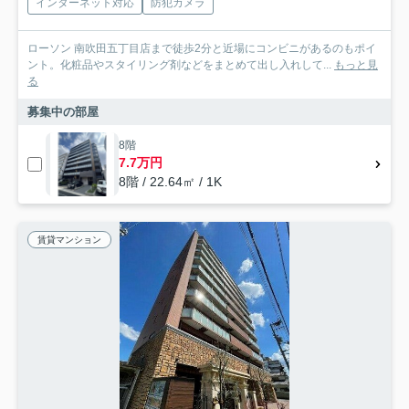
インターネット対応
防犯カメラ
ローソン 南吹田五丁目店まで徒歩2分と近場にコンビニがあるのもポイ
ント。化粧品やスタイリング剤などをまとめて出し入れして...
もっと見
る
募集中の部屋
8階
7.7万円
8階 / 22.64㎡ / 1K
賃貸マンション