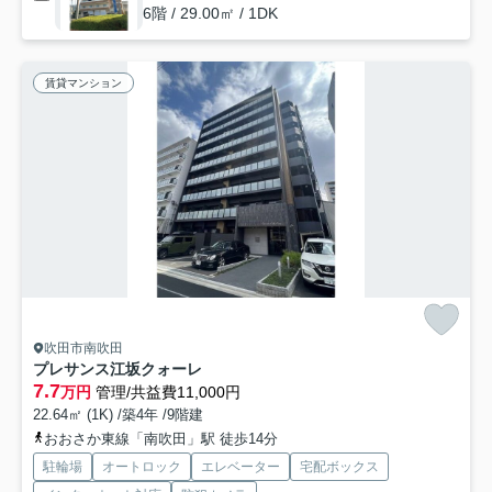
6階 / 29.00㎡ / 1DK
賃貸マンション
吹田市南吹田
プレサンス江坂クォーレ
7.7
万円
管理/共益費11,000円
22.64㎡ (1K) /築4年 /9階建
おおさか東線「南吹田」駅 徒歩14分
駐輪場
オートロック
エレベーター
宅配ボックス