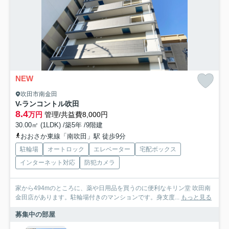
NEW
吹田市南金田
V-ランコントル吹田
8.4
万円
管理/共益費8,000円
30.00㎡ (1LDK) /築5年 /9階建
おおさか東線「南吹田」駅 徒歩9分
駐輪場
オートロック
エレベーター
宅配ボックス
インターネット対応
防犯カメラ
家から494mのところに、薬や日用品を買うのに便利なキリン堂 吹田南
金田店があります。駐輪場付きのマンションです。身支度...
もっと見る
募集中の部屋