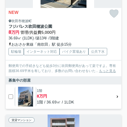
NEW
吹田市穂波町
フジパレス吹田穂波公園
8
万円
管理/共益費5,000円
36.69㎡ (1LDK) /築13年 /3階建
おおさか東線「南吹田」駅 徒歩15分
駐輪場
インターネット対応
バイク置場あり
公共下水
郵便局での手続きなども徒歩3分に吹田郵便局があって楽ですよ。専有
面積36.69平米を有しており、多数のお問い合わせをいた...
もっと見る
募集中の部屋
1階
8万円
1階 / 36.69㎡ / 1LDK
賃貸マンション