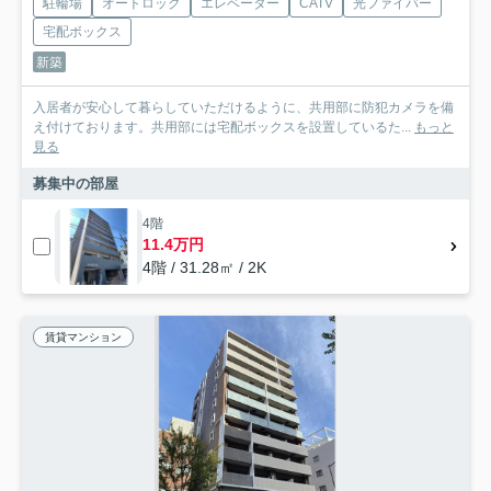
駐輪場
オートロック
エレベーター
CATV
光ファイバー
宅配ボックス
新築
入居者が安心して暮らしていただけるように、共用部に防犯カメラを備
え付けております。共用部には宅配ボックスを設置しているた...
もっと
見る
募集中の部屋
4階
11.4万円
4階 / 31.28㎡ / 2K
賃貸マンション