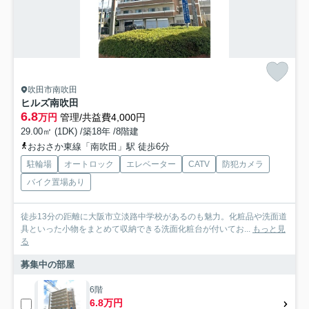
吹田市南吹田
ヒルズ南吹田
6.8
万円
管理/共益費4,000円
29.00㎡ (1DK) /築18年 /8階建
おおさか東線「南吹田」駅 徒歩6分
駐輪場
オートロック
エレベーター
CATV
防犯カメラ
バイク置場あり
徒歩13分の距離に大阪市立淡路中学校があるのも魅力。化粧品や洗面道
具といった小物をまとめて収納できる洗面化粧台が付いてお...
もっと見
る
募集中の部屋
6階
6.8万円