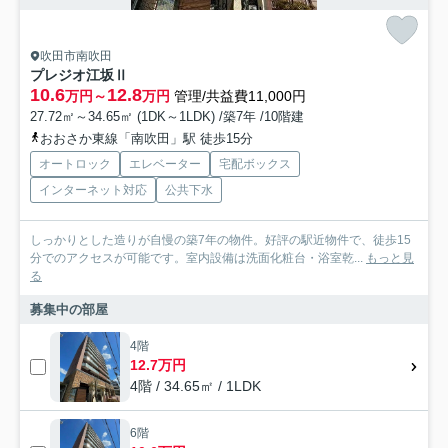
吹田市南吹田
プレジオ江坂Ⅱ
10.6
12.8
万円～
万円
管理/共益費11,000円
27.72㎡～34.65㎡ (1DK～1LDK) /築7年 /10階建
おおさか東線「南吹田」駅 徒歩15分
オートロック
エレベーター
宅配ボックス
インターネット対応
公共下水
しっかりとした造りが自慢の築7年の物件。好評の駅近物件で、徒歩15
分でのアクセスが可能です。室内設備は洗面化粧台・浴室乾...
もっと見
る
募集中の部屋
4階
12.7万円
4階 / 34.65㎡ / 1LDK
6階