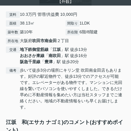
【外観】
10.3万円 管理/共益費 10,000円
賃料
38.13㎡
1LDK
面積
間取り
築10年
6階/8階建
築年数
所在階
大阪府
吹田市
南金田
２丁目
所在地
地下鉄御堂筋線
「
江坂
」駅 徒歩13分
交通
おおさか東線
「
南吹田
」駅 徒歩16分
阪急千里線
「
豊津
」駅 徒歩20分
歩いて徒歩3分の場所にキリン堂 吹田南金田店もありま
備考
す。好評の駅近物件で、徒歩13分でのアクセスが可能
です。エレベーターがある物件です。マンションに光回
線を繋いでパソコンを使いやすくしました。できるだけ
早めに不動産情報を集めたい方は当社スタッフまでご連
絡ください。地域の不動産情報をいち早くお届けしま
す。
江坂 和(エサカ ナゴミ)のコメント(おすすめポイ
ント)