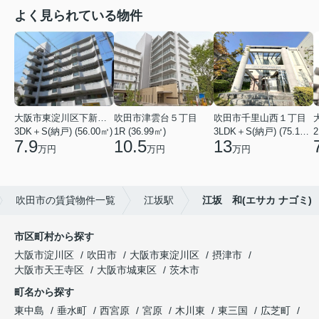
よく見られている物件
大阪市東淀川区下新庄２丁目
吹田市津雲台５丁目
吹田市千里山西１丁目
3DK＋S(納戸) (56.00㎡)
1R (36.99㎡)
3LDK＋S(納戸) (75.18㎡)
2
7.9
10.5
13
万円
万円
万円
吹田市の賃貸物件一覧
江坂駅
江坂 和(エサカ ナゴミ)
市区町村から探す
大阪市淀川区
吹田市
大阪市東淀川区
摂津市
大阪市天王寺区
大阪市城東区
茨木市
町名から探す
東中島
垂水町
西宮原
宮原
木川東
東三国
広芝町