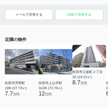
メールで共有する
LINEで共有する
近隣の物件
吹田市江坂町２丁目
1K (24.21㎡)
8.7
吹田市芳野町
吹田市上山手町
万円
1DK (27.73㎡)
3LDK (73.70㎡)
1
7.7
12
万円
万円