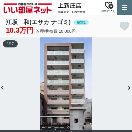
0
お気に入り
江坂 和(エサカ ナゴミ)
空室1
10.3万円
管理/共益費 10,000円
1
/
17