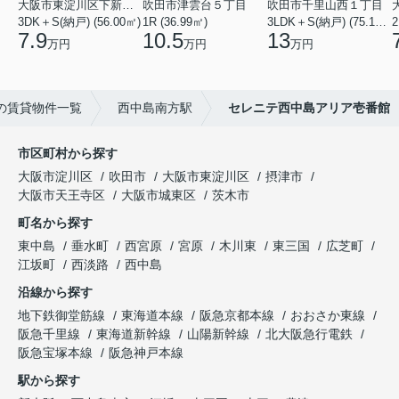
大阪市東淀川区下新庄２丁目
吹田市津雲台５丁目
吹田市千里山西１丁目
3DK＋S(納戸) (56.00㎡)
1R (36.99㎡)
3LDK＋S(納戸) (75.18㎡)
2
7.9
10.5
13
万円
万円
万円
の賃貸物件一覧
西中島南方駅
セレニテ西中島アリア壱番館
市区町村から探す
大阪市淀川区
吹田市
大阪市東淀川区
摂津市
大阪市天王寺区
大阪市城東区
茨木市
町名から探す
東中島
垂水町
西宮原
宮原
木川東
東三国
広芝町
江坂町
西淡路
西中島
沿線から探す
地下鉄御堂筋線
東海道本線
阪急京都本線
おおさか東線
阪急千里線
東海道新幹線
山陽新幹線
北大阪急行電鉄
阪急宝塚本線
阪急神戸本線
駅から探す