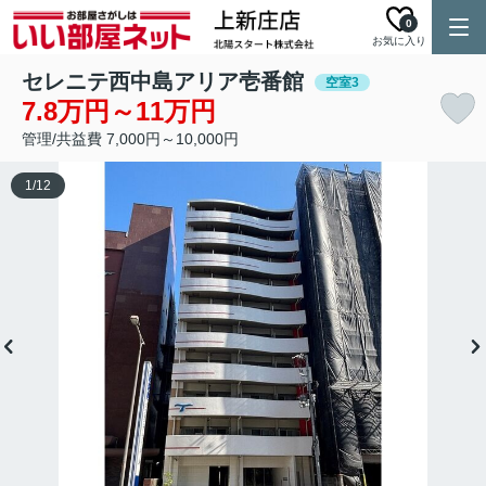
0
お気に入り
セレニテ西中島アリア壱番館
空室3
7.8万円～11万円
管理/共益費 7,000円～10,000円
1
/
12