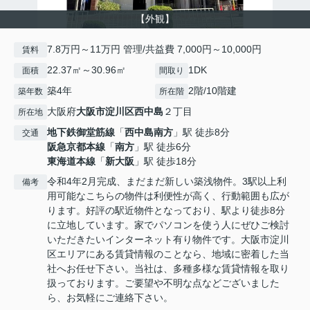
【外観】
7.8万円～11万円 管理/共益費 7,000円～10,000円
賃料
22.37㎡～30.96㎡
1DK
面積
間取り
築4年
2階/10階建
築年数
所在階
大阪府
大阪市淀川区
西中島
２丁目
所在地
地下鉄御堂筋線
「
西中島南方
」駅 徒歩8分
交通
阪急京都本線
「
南方
」駅 徒歩6分
東海道本線
「
新大阪
」駅 徒歩18分
令和4年2月完成、まだまだ新しい築浅物件。3駅以上利
備考
用可能なこちらの物件は利便性が高く、行動範囲も広が
ります。好評の駅近物件となっており、駅より徒歩8分
に立地しています。家でパソコンを使う人にぜひご検討
いただきたいインターネット有り物件です。大阪市淀川
区エリアにある賃貸情報のことなら、地域に密着した当
社へお任せ下さい。当社は、多種多様な賃貸情報を取り
扱っております。ご要望や不明な点などございました
ら、お気軽にご連絡下さい。