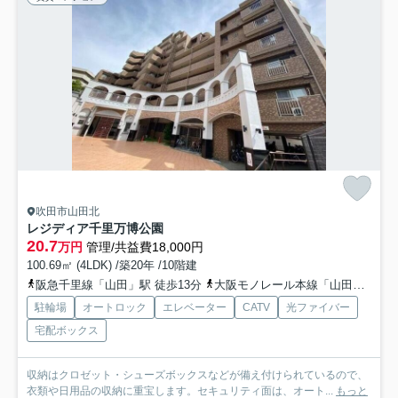
吹田市山田北
レジディア千里万博公園
20.7
万円
管理/共益費18,000円
100.69㎡ (4LDK) /築20年 /10階建
阪急千里線「山田」駅 徒歩13分
大阪モノレール本線「山田」駅 徒歩11分
駐輪場
オートロック
エレベーター
CATV
光ファイバー
宅配ボックス
収納はクロゼット・シューズボックスなどが備え付けられているので、
衣類や日用品の収納に重宝します。セキュリティ面は、オート...
もっと