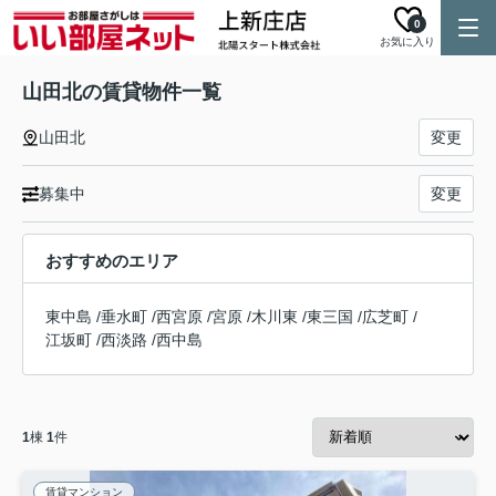
0
お気に入り
山田北の賃貸物件一覧
山田北
変更
募集中
変更
おすすめのエリア
東中島
/
垂水町
/
西宮原
/
宮原
/
木川東
/
東三国
/
広芝町
/
江坂町
/
西淡路
/
西中島
1
棟
1
件
賃貸マンション