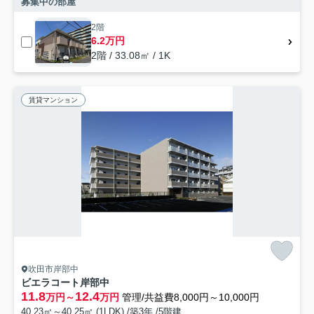
募集中の部屋
2階
6.2万円
2階 / 33.08㎡ / 1K
賃貸マンション
吹田市岸部中
ビエラコート岸部中
11.8
12.4
万円～
万円
管理/共益費8,000円～10,000円
40.23㎡～40.25㎡ (1LDK) /築3年 /5階建