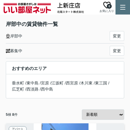
0
お気に入り
岸部中の賃貸物件一覧
岸部中
変更
募集中
変更
おすすめのエリア
垂水町
/
東中島
/
宮原
/
江坂町
/
西宮原
/
木川東
/
東三国
/
広芝町
/
西淡路
/
西中島
5
棟
8
件
アパート