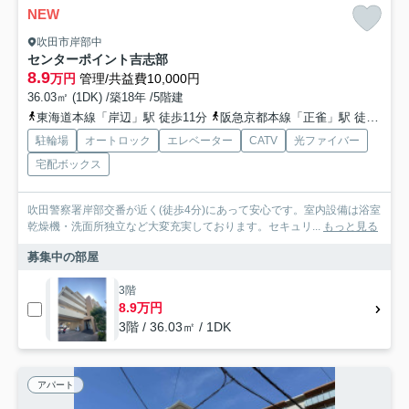
NEW
吹田市岸部中
センターポイント吉志部
8.9
万円
管理/共益費10,000円
36.03㎡ (1DK) /築18年 /5階建
東海道本線「岸辺」駅 徒歩11分
阪急京都本線「正雀」駅 徒歩18分
駐輪場
オートロック
エレベーター
CATV
光ファイバー
宅配ボックス
吹田警察署岸部交番が近く(徒歩4分)にあって安心です。室内設備は浴室
乾燥機・洗面所独立など大変充実しております。セキュリ...
もっと見る
募集中の部屋
3階
8.9万円
3階 / 36.03㎡ / 1DK
アパート