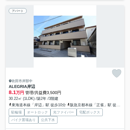
アパート
吹田市岸部中
ALEGRIA岸辺
8.1
万円
管理/共益費3,500円
30.22㎡ (1LDK) /築2年 /3階建
東海道本線「岸辺」駅 徒歩10分
阪急京都本線「正雀」駅 徒歩17分
駐輪場
オートロック
光ファイバー
宅配ボックス
バイク置場あり
公共下水