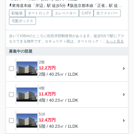
東海道本線「岸辺」駅 徒歩5分
阪急京都本線「正雀」駅 徒歩15分
駐輪場
オートロック
エレベーター
CATV
光ファイバー
宅配ボックス
歩いて436mのところに吹田岸部郵便局があります。徒歩5分で駅にアク
セスできる物件です。セキュリティ面は、オートロック・...
もっと見る
募集中の部屋
2階
12.2万円
2階 / 40.25㎡ / 1LDK
4階
11.8万円
4階 / 40.23㎡ / 1LDK
516
12.4万円
5階 / 40.23㎡ / 1LDK