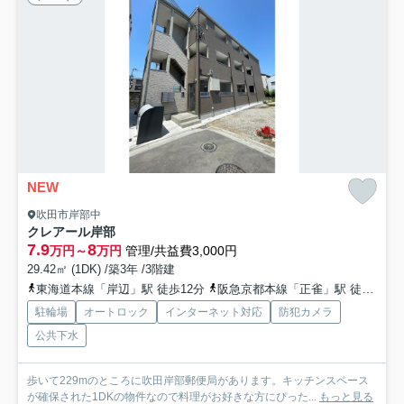
NEW
吹田市岸部中
クレアール岸部
7.9
8
万円～
万円
管理/共益費3,000円
29.42㎡ (1DK) /築3年 /3階建
東海道本線「岸辺」駅 徒歩12分
阪急京都本線「正雀」駅 徒歩18分
駐輪場
オートロック
インターネット対応
防犯カメラ
公共下水
歩いて229mのところに吹田岸部郵便局があります。キッチンスペース
が確保された1DKの物件なので料理がお好きな方にぴった...
もっと見る