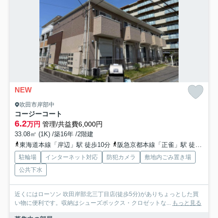
NEW
吹田市岸部中
コージーコート
6.2
万円
管理/共益費6,000円
33.08㎡ (1K) /築16年 /2階建
東海道本線「岸辺」駅 徒歩10分
阪急京都本線「正雀」駅 徒歩19分
駐輪場
インターネット対応
防犯カメラ
敷地内ごみ置き場
公共下水
近くにはローソン 吹田岸部北三丁目店(徒歩5分)がありちょっとした買
い物に便利です。収納はシューズボックス・クロゼットな...
もっと見る