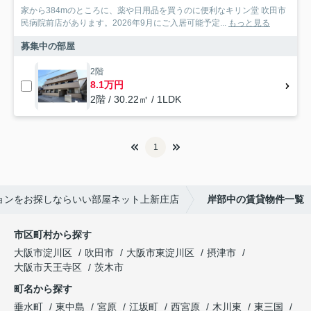
家から384mのところに、薬や日用品を買うのに便利なキリン堂 吹田市
民病院前店があります。2026年9月にご入居可能予定...
もっと見る
募集中の部屋
2階
8.1万円
2階 / 30.22㎡ / 1LDK
1
ョンをお探しならいい部屋ネット上新庄店
岸部中の賃貸物件一覧
市区町村から探す
大阪市淀川区
吹田市
大阪市東淀川区
摂津市
大阪市天王寺区
茨木市
町名から探す
垂水町
東中島
宮原
江坂町
西宮原
木川東
東三国