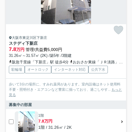
大阪市東淀川区下新庄
ステディ下新庄
7.8
万円
管理/共益費5,000円
31.26㎡～31.57㎡ (2K) /築5年 /3階建
阪急千里線「下新庄」駅 徒歩4分
おおさか東線「ＪＲ淡路」駅 徒歩13分
駐輪場
オートロック
インターネット対応
公共下水
歩いて3分の場所に、すみれ薬局があります。室内設備はネット使用料
不要・照明付き・エアコンなど豊富に揃っており、過ごしやす...
もっと
見る
募集中の部屋
1階
7.8万円
1階 / 31.26㎡ / 2K