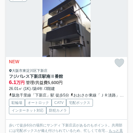
NEW
大阪市東淀川区下新庄
フジパレス下新庄駅南Ⅱ番館
6.1
万円
管理/共益費5,600円
26.01㎡ (1K) /築4年 /3階建
阪急千里線「下新庄」駅 徒歩5分
おおさか東線「ＪＲ淡路」駅 徒歩8分
駐輪場
オートロック
CATV
宅配ボックス
インターネット対応
防犯カメラ
歩いて徒歩6分の場所にサンディ 下新庄店があるのもポイント。共用部
には宅配ボックスが備え付けられているため、忙しくて在宅...
もっと見