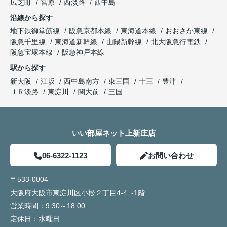
広芝町
宮原
西淡路
西中島
沿線から探す
地下鉄御堂筋線
阪急京都本線
東海道本線
おおさか東線
阪急千里線
東海道新幹線
山陽新幹線
北大阪急行電鉄
阪急宝塚本線
阪急神戸本線
駅から探す
新大阪
江坂
西中島南方
東三国
十三
豊津
ＪＲ淡路
東淀川
関大前
三国
いい部屋ネット上新庄店
06-6322-1123
お問い合わせ
〒533-0004
大阪府大阪市東淀川区小松２丁目4-4 -1階
営業時間：
9:30～18:00
定休日：
水曜日