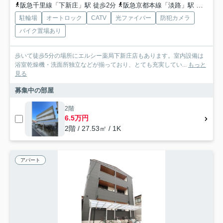
阪急千里線「下新庄」駅 徒歩2分
阪急京都本線「淡路」駅 徒歩14分
駐輪場
オートロック
CATV
光ファイバー
防犯カメラ
バイク置場あり
歩いて徒歩5分の場所にエルシー薬局下新庄店もあります。室内設備は
浴室乾燥機・洗面所独立などが揃っており、とても充実してい...
もっと
見る
募集中の部屋
2階
6.5万円
2階 / 27.53㎡ / 1K
アパート