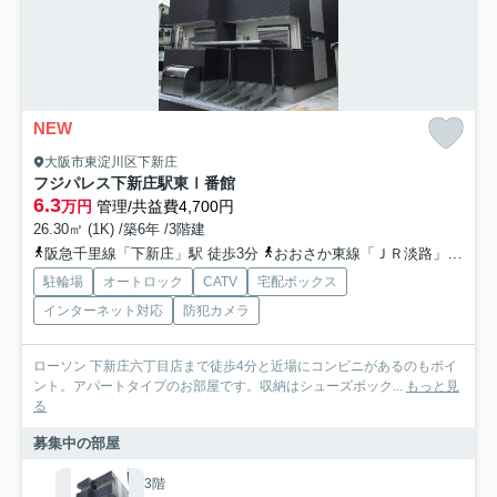
NEW
大阪市東淀川区下新庄
フジパレス下新庄駅東Ⅰ番館
6.3
万円
管理/共益費4,700円
26.30㎡ (1K) /築6年 /3階建
阪急千里線「下新庄」駅 徒歩3分
おおさか東線「ＪＲ淡路」駅 徒歩12分
駐輪場
オートロック
CATV
宅配ボックス
インターネット対応
防犯カメラ
ローソン 下新庄六丁目店まで徒歩4分と近場にコンビニがあるのもポイ
ント。アパートタイプのお部屋です。収納はシューズボック...
もっと見
る
募集中の部屋
3階