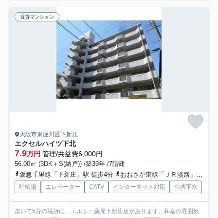
賃貸マンション
大阪市東淀川区下新庄
エクセルハイツ下北
7.9
万円
管理/共益費6,000円
56.00㎡ (3DK＋S(納戸)) /築39年 /7階建
阪急千里線「下新庄」駅 徒歩4分
おおさか東線「ＪＲ淡路」駅 徒歩7分
駐輪場
エレベーター
CATV
インターネット対応
公共下水
歩いて5分の場所に、エルシー薬局下新庄店があります。和室の雰囲気