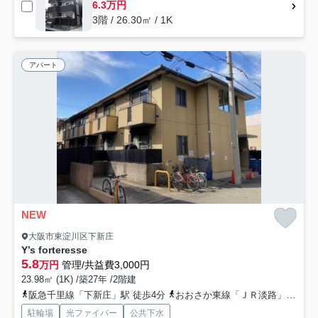
6.3万円
3階 / 26.30㎡ / 1K
アパート
NEW
大阪市東淀川区下新庄
Y’s forteresse
5.8
万円
管理/共益費3,000円
23.98㎡ (1K) /築27年 /2階建
阪急千里線「下新庄」駅 徒歩4分
おおさか東線「ＪＲ淡路」駅 徒歩12分
駐輪場
光ファイバー
公共下水