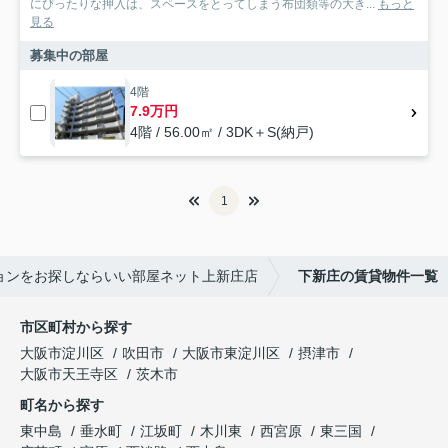
にぴったりな押入は、スペースをとってしまう布団類等の大き...
もっと
見る
募集中の部屋
4階
7.9万円
4階 / 56.00㎡ / 3DK＋S(納戸)
1
ョンをお探しならいい部屋ネット上新庄店
下新庄の賃貸物件一覧
市区町村から探す
大阪市淀川区
吹田市
大阪市東淀川区
摂津市
大阪市天王寺区
茨木市
町名から探す
東中島
垂水町
江坂町
木川東
西宮原
東三国