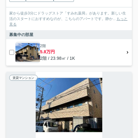
家から徒歩3分にドラッグストア「すみれ薬局」があります。新しい生
活のスタートにおすすめなのが、こちらのアパートです。静か...
もっと
見る
募集中の部屋
2階
5.8万円
2階 / 23.98㎡ / 1K
賃貸マンション