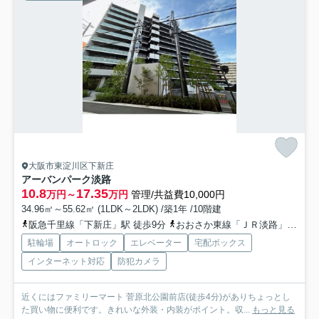
大阪市東淀川区下新庄
アーバンパーク淡路
10.8
17.35
万円～
万円
管理/共益費10,000円
34.96㎡～55.62㎡ (1LDK～2LDK) /築1年 /10階建
阪急千里線「下新庄」駅 徒歩9分
おおさか東線「ＪＲ淡路」駅 徒歩8分
駐輪場
オートロック
エレベーター
宅配ボックス
インターネット対応
防犯カメラ
近くにはファミリーマート 菅原北公園前店(徒歩4分)がありちょっとし
た買い物に便利です。きれいな外装・内装がポイント。収...
もっと見る