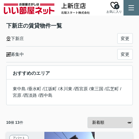
0
お気に入り
下新庄の賃貸物件一覧
下新庄
変更
募集中
変更
おすすめのエリア
東中島
/
垂水町
/
江坂町
/
木川東
/
西宮原
/
東三国
/
広芝町
/
宮原
/
西淡路
/
西中島
10
棟
13
件
アパート