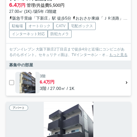
6.4
万円
管理/共益費5,500円
27.00㎡ (1K) /築5年 /3階建
阪急千里線「下新庄」駅 徒歩5分
おおさか東線「ＪＲ淡路」駅 徒歩8分
駐輪場
オートロック
CATV
宅配ボックス
インターネット対応
防犯カメラ
セブンイレブン 大阪下新庄2丁目店まで徒歩4分と近場にコンビニがあ
るのもポイント。セキュリティ面は、TVインターホン・オ...
もっと見る
募集中の部屋
3階
6.4万円
3階 / 27.00㎡ / 1K
アパート