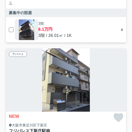
る
募集中の部屋
3階
6.1万円
3階 / 26.01㎡ / 1K
アパート
NEW
大阪市東淀川区下新庄
フジパレス下新庄駅南