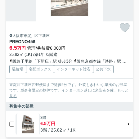
大阪市東淀川区下新庄
PREGNO456
6.5
万円
管理/共益費6,000円
25.82㎡ (1K) /築1年 /3階建
阪急千里線「下新庄」駅 徒歩3分
阪急京都本線「淡路」駅 徒歩10分
駐輪場
宅配ボックス
インターネット対応
公共下水
東淀川下新庄四郵便局まで徒歩2分です。外装もきれいな築浅のお部屋
です。単身者限定の物件です。インターホン越しに来訪者を確...
もっと
見る
募集中の部屋
3階
6.5万円
3階 / 25.82㎡ / 1K