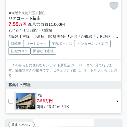
大阪市東淀川区下新庄
リアコート下新庄
7.55
万円
管理/共益費11,000円
23.42㎡ (1K) /築5年 /3階建
阪急千里線「下新庄」駅 徒歩4分
おおさか東線「ＪＲ淡路」駅 徒歩10分
駐輪場
オートロック
宅配ボックス
インターネット対応
防犯カメラ
閑静な住宅地
日々の暮らしに便利なサンディ 下新庄店(スーパー)まで3分で行けま
す。駐輪場付きの物件です。セキュリティ面は、オートロッ...
もっと見
る
募集中の部屋
3階
7.55万円
3階 / 23.42㎡ / 1K
賃貸マンション