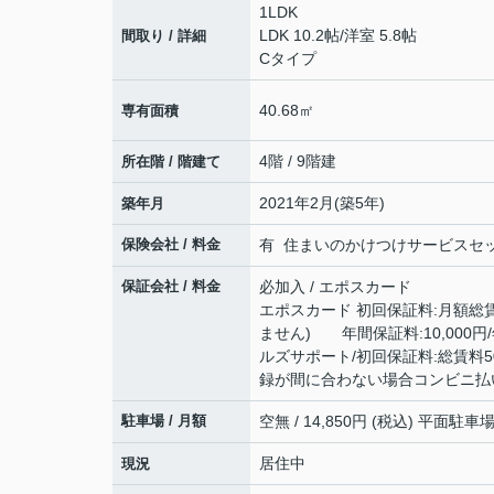
1LDK
LDK 10.2帖
/
洋室 5.8帖
間取り / 詳細
Cタイプ
40.68㎡
専有面積
4階 / 9階建
所在階 / 階建て
2021年2月(築5年)
築年月
保険会社 / 料金
有 住まいのかけつけサービスセットプ
保証会社 / 料金
必加入 / エポスカード
エポスカード 初回保証料:月額総
ません) 年間保証料:10,000
ルズサポート/初回保証料:総賃料5
録が間に合わない場合コンビニ払い
駐車場 / 月額
空無 / 14,850円 (税込) 平面駐
居住中
現況