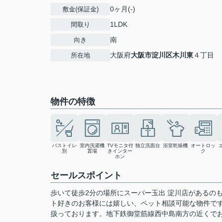
0ヶ月(-)
敷金(保証金)
1LDK
間取り
南
向き
大阪府
大阪市淀川区
木川東
４丁目
所在地
物件の特徴
バストイレ
室内洗濯機
TVモニタ付
独立洗面台
浴室乾燥機
オートロッ
別
置場
きインター
ク
ホン
セールスポイント
歩いて徒歩2分の場所にスーパー玉出 淀川店があるの
ト好きのお客様には嬉しい、ペット相談可能な物件で
扱っております。地下鉄御堂筋線西中島南方の近くで