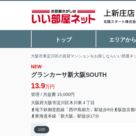
トップ
エリアか
大阪市東淀川区の賃貸マンションをお探しならいい部屋ネ
NEW
グランカーサ新大阪SOUTH
13.9
万円
管理 / 共益費 15,000円
大阪府
大阪市淀川区
木川東
４丁目
地下鉄御堂筋線「西中島南方」駅徒歩9分
阪急京都
東海道本線「新大阪」駅徒歩17分
1
/
20