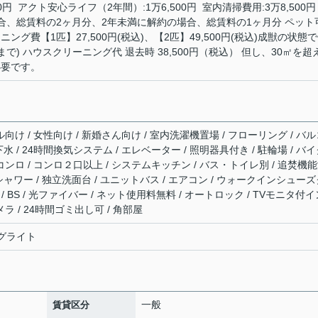
円 アクト安心ライフ（2年間）:1万6,500円 室内清掃費用:3万8,500円
合、総賃料の2ヶ月分、2年未満に解約の場合、総賃料の1ヶ月分 ペット
ング費【1匹】27,500円(税込)、【2匹】49,500円(税込)成獣の状態
で) ハウスクリーニング代 退去時 38,500円（税込） 但し、30㎡を超
必要です。
ル向け / 女性向け / 新婚さん向け / 室内洗濯機置場 / フローリング / バ
共下水 / 24時間換気システム / エレベーター / 照明器具付き / 駐輪場 / バ
コンロ / コンロ２口以上 / システムキッチン / バス・トイレ別 / 追焚機
/ シャワー / 独立洗面台 / ユニットバス / エアコン / ウォークインシュー
 / BS / 光ファイバー / ネット使用料無料 / オートロック / TVモニタ付イ
ラ / 24時間ゴミ出し可 / 角部屋
ングライト
一般
賃貸区分