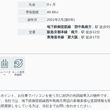
0ヶ月
礼金
40.68㎡
専有面積
2021年2月(築5年)
築年月
地下鉄御堂筋線
「
西中島南方
」駅 徒歩9
阪急京都本線
「
南方
」駅 徒歩12分
交通
東海道本線
「
新大阪
」駅 徒歩17分
エレベータ
ネット使用
ー
料無料
もポイント。お仕事でパソコンを使う方に好評の光回線導入の物件です
す。当社では、地下鉄御堂筋線西中島南方周辺の多種多様な賃貸情報を
お部屋探しをしている方は、当社までお問い合わせください。