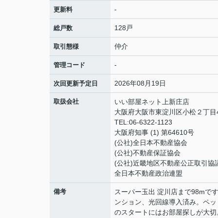
-
更新料
128戸
総戸数
仲介
取引態様
-
管理コード
2026年08月19日
次回更新予定日
取扱会社
いい部屋ネット上新庄店
大阪府大阪市東淀川区小松２丁目4-
TEL:06-6322-1123
大阪府知事 (1) 第64610号
(公社)全日本不動産協会
(公社)不動産保証協会
(公社)近畿地区不動産公正取引協
全日本不動産政治連盟
備考
スーパー玉出 淀川店まで98mで
ンション、光回線導入済み。ペッ
のスタートにはお部屋探しが大切