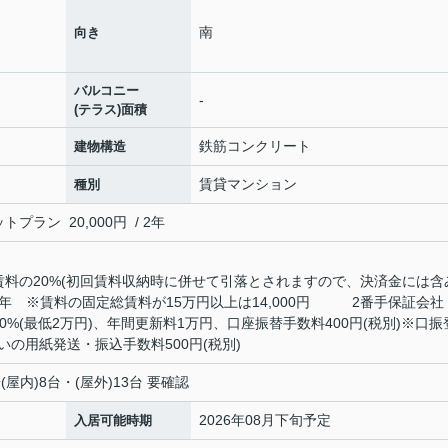
南
向き
バルコニー
-
(テラス)面積
鉄筋コンクリート
建物構造
賃貸マンション
種別
ラン 20,000円 / 2年
賃料の20%(初回賃料収納時に併せて引落とされますので、決済金には含
円/年 ※賃料の固定総賃料が15万円以上は14,000円 2番手保証会社
0%(最低2万円)、年間更新料1万円、口座振替手数料400円(税別)※口振
の用紙発送・振込手数料500円(税別)
車場(屋内)8台・(屋外)13台 要確認
2026年08月下旬予定
入居可能時期