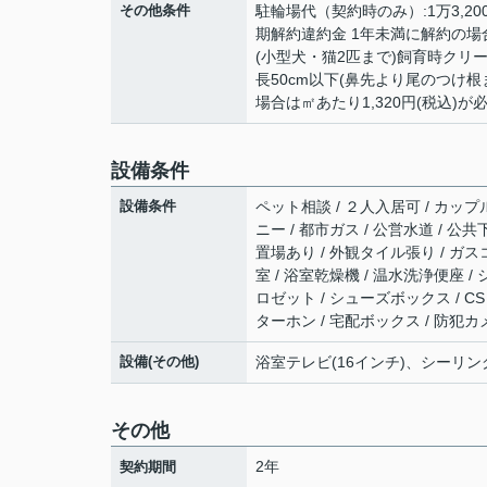
その他条件
駐輪場代（契約時のみ）:1万3,200
期解約違約金 1年未満に解約の場
(小型犬・猫2匹まで)飼育時クリーニ
長50cm以下(鼻先より尾のつけ根ま
場合は㎡あたり1,320円(税込)が
設備条件
設備条件
ペット相談 / ２人入居可 / カップ
ニー / 都市ガス / 公営水道 / 公
置場あり / 外観タイル張り / ガス
室 / 浴室乾燥機 / 温水洗浄便座 
ロゼット / シューズボックス / CS
ターホン / 宅配ボックス / 防犯カメ
設備(その他)
浴室テレビ(16インチ)、シーリ
その他
2年
契約期間