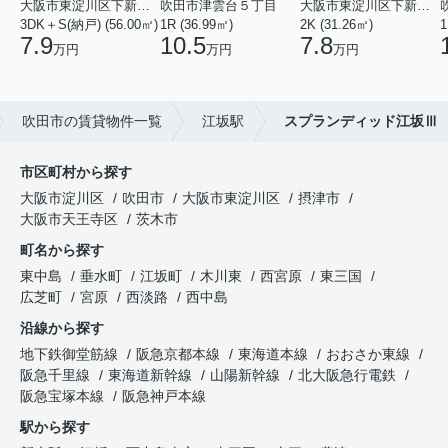
大阪市東淀川区下新庄２丁目
吹田市津雲台５丁目
大阪市東淀川区下新庄５丁目
3DK＋S(納戸) (56.00㎡)
1R (36.99㎡)
2K (31.26㎡)
1
7.9
10.5
7.8
万円
万円
万円
吹田市の賃貸物件一覧
江坂駅
スプランディッド江坂Ⅲ
市区町村から探す
大阪市淀川区
吹田市
大阪市東淀川区
摂津市
大阪市天王寺区
茨木市
町名から探す
東中島
垂水町
江坂町
木川東
西宮原
東三国
広芝町
宮原
西淡路
西中島
沿線から探す
地下鉄御堂筋線
阪急京都本線
東海道本線
おおさか東線
阪急千里線
東海道新幹線
山陽新幹線
北大阪急行電鉄
阪急宝塚本線
阪急神戸本線
駅から探す