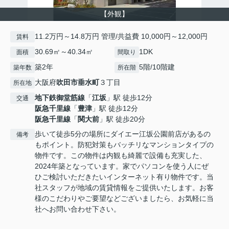
【外観】
11.2万円～14.8万円 管理/共益費 10,000円～12,000円
賃料
30.69㎡～40.34㎡
1DK
面積
間取り
築2年
5階/10階建
築年数
所在階
大阪府
吹田市
垂水町
３丁目
所在地
地下鉄御堂筋線
「
江坂
」駅 徒歩12分
交通
阪急千里線
「
豊津
」駅 徒歩12分
阪急千里線
「
関大前
」駅 徒歩20分
歩いて徒歩5分の場所にダイエー江坂公園前店があるの
備考
もポイント。防犯対策もバッチリなマンションタイプの
物件です。この物件は内観も綺麗で設備も充実した、
2024年築となっています。家でパソコンを使う人にぜ
ひご検討いただきたいインターネット有り物件です。当
社スタッフが地域の賃貸情報をご提供いたします。お客
様のこだわりやご要望などございましたら、お気軽に当
社へお問い合わせ下さい。