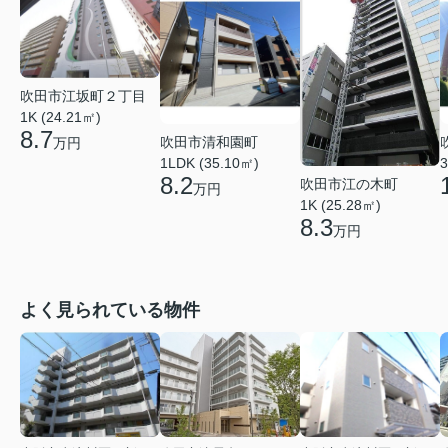
吹田市江坂町２丁目
1K (24.21㎡)
8.7
吹田市清和園町
万円
1LDK (35.10㎡)
3
8.2
吹田市江の木町
万円
1K (25.28㎡)
8.3
万円
よく見られている物件