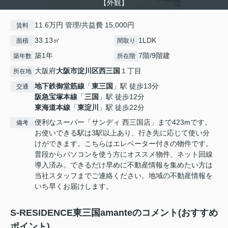
【外観】
11.6万円 管理/共益費 15,000円
賃料
33.13㎡
1LDK
面積
間取り
築1年
7階/9階建
築年数
所在階
大阪府
大阪市淀川区
西三国
１丁目
所在地
地下鉄御堂筋線
「
東三国
」駅 徒歩13分
交通
阪急宝塚本線
「
三国
」駅 徒歩12分
東海道本線
「
東淀川
」駅 徒歩22分
便利なスーパー「サンディ 西三国店」まで423mです。
備考
お使いできる駅は3駅以上あり、行き先に応じて使い分
けができます。こちらはエレベーター付きの物件です。
普段からパソコンを使う方にオススメ物件、ネット回線
導入済み。できるだけ早めに不動産情報を集めたい方は
当社スタッフまでご連絡ください。地域の不動産情報を
いち早くお届けします。
S-RESIDENCE東三国amanteのコメント(おすすめ
ポイント)