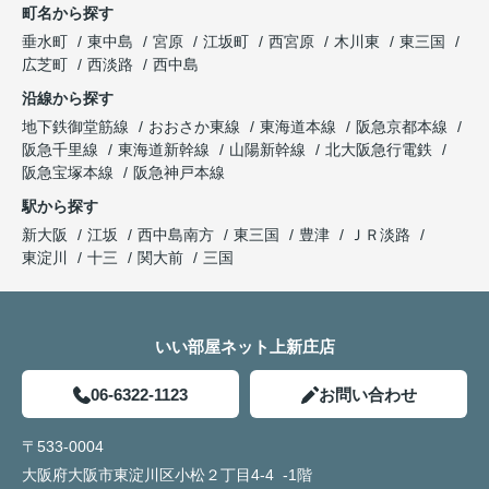
町名から探す
垂水町
東中島
宮原
江坂町
西宮原
木川東
東三国
広芝町
西淡路
西中島
沿線から探す
地下鉄御堂筋線
おおさか東線
東海道本線
阪急京都本線
阪急千里線
東海道新幹線
山陽新幹線
北大阪急行電鉄
阪急宝塚本線
阪急神戸本線
駅から探す
新大阪
江坂
西中島南方
東三国
豊津
ＪＲ淡路
東淀川
十三
関大前
三国
いい部屋ネット上新庄店
06-6322-1123
お問い合わせ
〒533-0004
大阪府大阪市東淀川区小松２丁目4-4 -1階