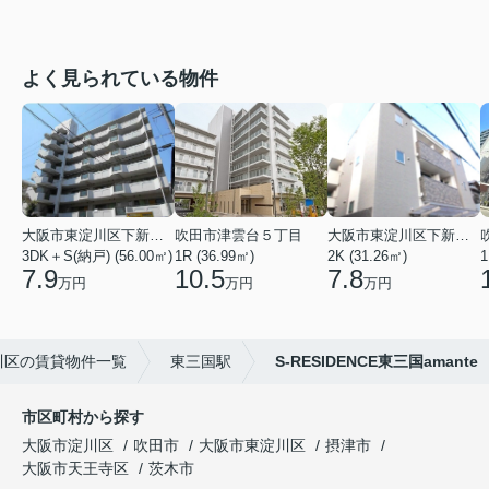
よく見られている物件
大阪市東淀川区下新庄２丁目
吹田市津雲台５丁目
大阪市東淀川区下新庄５丁目
3DK＋S(納戸) (56.00㎡)
1R (36.99㎡)
2K (31.26㎡)
1
7.9
10.5
7.8
万円
万円
万円
川区の賃貸物件一覧
東三国駅
S-RESIDENCE東三国amante
市区町村から探す
大阪市淀川区
吹田市
大阪市東淀川区
摂津市
大阪市天王寺区
茨木市