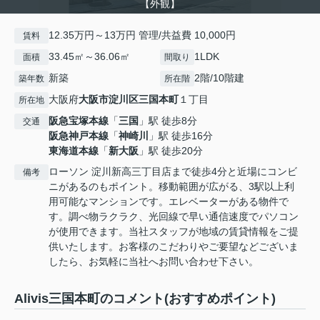
【外観】
12.35万円～13万円 管理/共益費 10,000円
賃料
33.45㎡～36.06㎡
1LDK
面積
間取り
新築
2階/10階建
築年数
所在階
大阪府
大阪市淀川区
三国本町
１丁目
所在地
阪急宝塚本線
「
三国
」駅 徒歩8分
交通
阪急神戸本線
「
神崎川
」駅 徒歩16分
東海道本線
「
新大阪
」駅 徒歩20分
ローソン 淀川新高三丁目店まで徒歩4分と近場にコンビ
備考
ニがあるのもポイント。移動範囲が広がる、3駅以上利
用可能なマンションです。エレベーターがある物件で
す。調べ物ラクラク、光回線で早い通信速度でパソコン
が使用できます。当社スタッフが地域の賃貸情報をご提
供いたします。お客様のこだわりやご要望などございま
したら、お気軽に当社へお問い合わせ下さい。
Alivis三国本町のコメント(おすすめポイント)