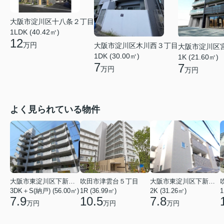
大阪市淀川区十八条２丁目
1LDK (40.42㎡)
12
万円
大阪市淀川区木川西３丁目
大阪市淀川区
1DK (30.00㎡)
1K (21.60㎡)
7
7
万円
万円
よく見られている物件
大阪市東淀川区下新庄２丁目
吹田市津雲台５丁目
大阪市東淀川区下新庄５丁目
3DK＋S(納戸) (56.00㎡)
1R (36.99㎡)
2K (31.26㎡)
1
7.9
10.5
7.8
万円
万円
万円