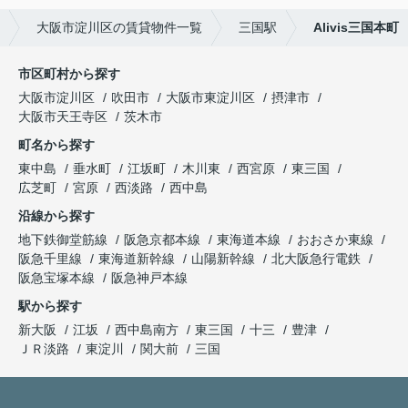
大阪市淀川区の賃貸物件一覧
三国駅
Alivis三国本町
市区町村から探す
大阪市淀川区
吹田市
大阪市東淀川区
摂津市
大阪市天王寺区
茨木市
町名から探す
東中島
垂水町
江坂町
木川東
西宮原
東三国
広芝町
宮原
西淡路
西中島
沿線から探す
地下鉄御堂筋線
阪急京都本線
東海道本線
おおさか東線
阪急千里線
東海道新幹線
山陽新幹線
北大阪急行電鉄
阪急宝塚本線
阪急神戸本線
駅から探す
新大阪
江坂
西中島南方
東三国
十三
豊津
ＪＲ淡路
東淀川
関大前
三国